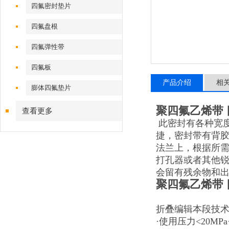
四氟密封垫片
四氟盘根
四氟弹性带
四氟板
产品介绍
相
膨体四氟垫片
聚四氟乙烯带 
查看更多
此密封有各种宽
捷，密封带有背
法兰上，根据所
打孔器或者其他
会留有残余物和
聚四氟乙烯带 
折叠编辑本段技
·使用压力<20