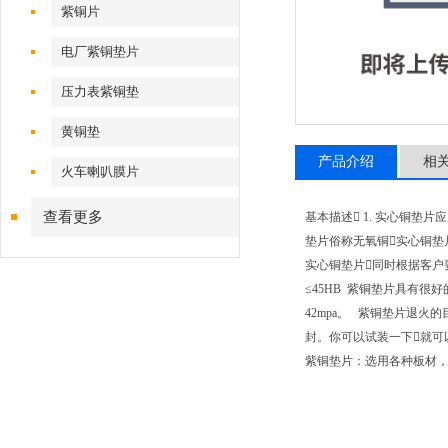
紫铜片
电厂紫铜垫片
压力表紫铜垫
黄铜垫
产品介绍
相
火车喇叭膜片
查看更多
基本描述 1. 实心铜垫
垫片俗称无氧铜实心铜垫
实心铜垫片同时根据客户要
≤45HB 紫铜垫片具有很
42mpa。 紫铜垫片退
封。你可以试装一下就可
紫铜垫片：选用各种板材，使用