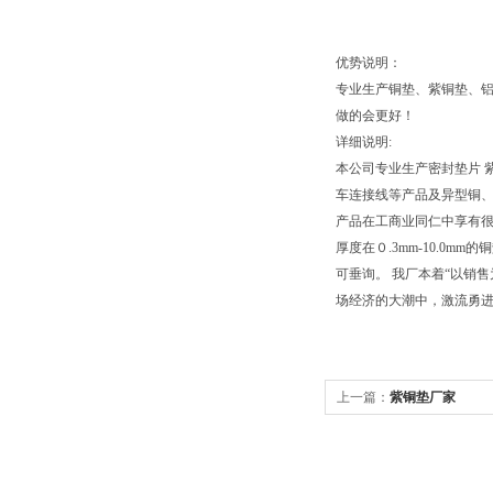
优势说明：
专业生产铜垫、紫铜垫、
做的会更好！
详细说明:
本公司专业生产密封垫片 
车连接线等产品及异型铜、
产品在工商业同仁中享有很
厚度在０.3mm-10.0
可垂询。 我厂本着“以销
场经济的大潮中，激流勇
上一篇：
紫铜垫厂家