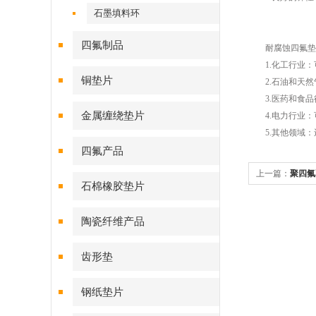
石墨填料环
四氟制品
耐腐蚀四氟垫片
1.化工行业：
铜垫片
2.石油和天然
3.医药和食品
金属缠绕垫片
4.电力行业：
5.其他领域：
四氟产品
上一篇：
聚四氟
石棉橡胶垫片
陶瓷纤维产品
齿形垫
钢纸垫片