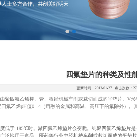
四氟垫片的种类及性
更新时间：2013-01-27 点击次数：27
由聚四氟乙烯棒、管、板经机械车削或裁切而成的平垫片、V形
聚四氟乙烯pH值0-14（熔融的金属和高温、高压下的氟除外）。其
度低于-185℃时。聚四氟乙烯垫片会变脆。纯聚四氟乙烯垫片
广泛地用于食品、医药等行业中经机械车削或裁切而成的平垫片