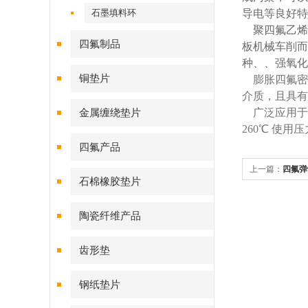
石墨填料环
导电等良好特
聚四氟乙烯
四氟制品
板机械车削而
种、、强氧化
铜垫片
膨胀四氟密
介质，且具有
广泛应用于石
金属缠绕垫片
260℃ 使用压
四氟产品
上一篇：
四氟弹
石棉橡胶垫片
陶瓷纤维产品
齿形垫
钢纸垫片