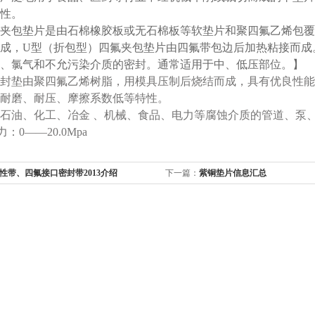
性。
夹包垫片是由石棉橡胶板或无石棉板等软垫片和聚四氟乙烯包覆
成，U型（折包型）四氟夹包垫片由四氟带包边后加热粘接而成
、氯气和不允污染介质的密封。通常适用于中、低压部位。】
封垫由聚四氟乙烯树脂，用模具压制后烧结而成，具有优良性能
耐磨、耐压、摩擦系数低等特性。
油、化工、冶金 、机械、食品、电力等腐蚀介质的管道、泵、阀
力：0——20.0Mpa
性带、四氟接口密封带2013介绍
下一篇：
紫铜垫片信息汇总