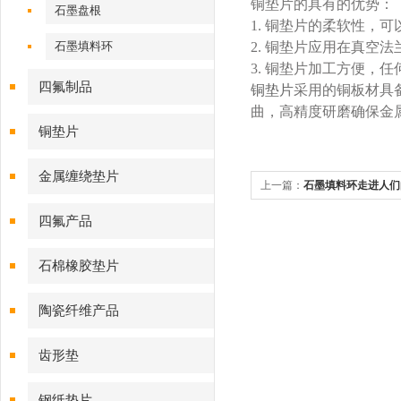
铜垫片的具有的优势：
石墨盘根
1. 铜垫片的柔软性，
石墨填料环
2. 铜垫片应用在真空
3. 铜垫片加工方便，
四氟制品
铜垫片
采用的铜板材具
曲，高精度研磨确保金
铜垫片
金属缠绕垫片
上一篇：
石墨填料环走进人们
四氟产品
石棉橡胶垫片
陶瓷纤维产品
齿形垫
钢纸垫片