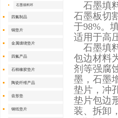
石墨填料
石墨填料环
石墨板切
四氟制品
于98%。
铜垫片
适用于高
金属缠绕垫片
石墨填料
包边材料为
四氟产品
剂等强腐
石棉橡胶垫片
墨，石墨
陶瓷纤维产品
垫片，冲
齿形垫
垫片包边
装、拆卸
钢纸垫片