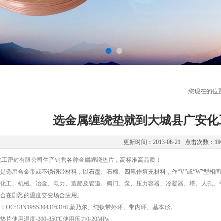
您现在的位
选金属缠绕垫就到大城县广安化
更新时间：2013-08-21 点击次数：19
密封有限公司生产销售各种金属缠绕垫片，高标准高品质！
用合金带或不锈钢带材料，以石墨、石棉、四氟作填充材料，作“V”或“W”型相
工、机械、冶金、电力、造船及管道、阀门、泵、压力容器、冷凝器、塔、人孔、手
合在剧烈的温度交变场合应用。
r18N19SS304316316L蒙乃尔、纯钛带外环、带内环、基本形。
用温度-200-850℃使用压力0-20MPa