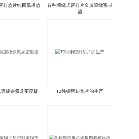
密封垫片纯四氟板垫
各种缠绕式密封片金属缠绕密封
垫
抗震板铁氟龙密度板
T2纯铜密封垫片的生产