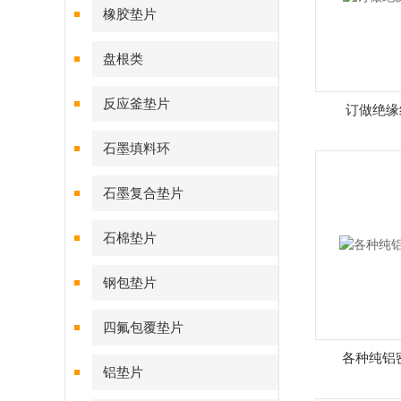
橡胶垫片
盘根类
反应釜垫片
订做绝缘
石墨填料环
石墨复合垫片
石棉垫片
钢包垫片
四氟包覆垫片
各种纯铝
铝垫片