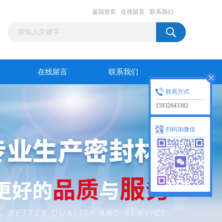
返回首页
在线留言
联系我们
在线留言
联系我们
联系方式
15932643382
扫码加微信