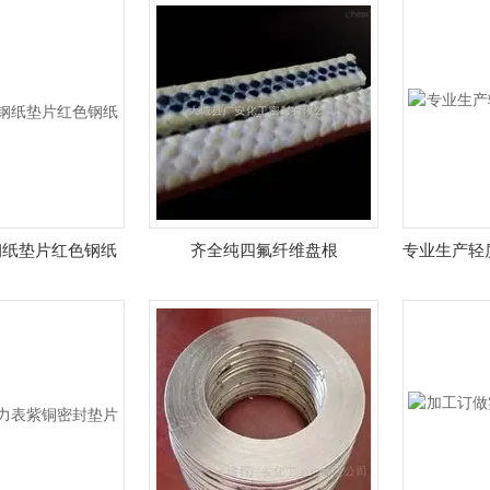
钢纸垫片红色钢纸
齐全纯四氟纤维盘根
专业生产轻