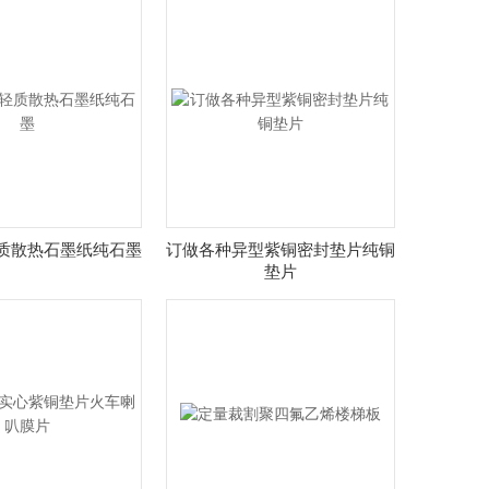
质散热石墨纸纯石墨
订做各种异型紫铜密封垫片纯铜
垫片