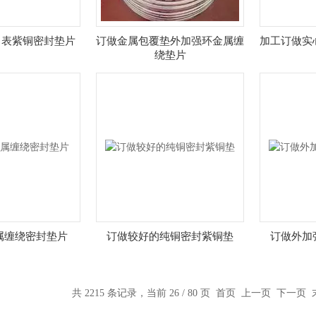
力表紫铜密封垫片
订做金属包覆垫外加强环金属缠
加工订做实
绕垫片
金属缠绕密封垫片
订做较好的纯铜密封紫铜垫
订做外加
共 2215 条记录，当前 26 / 80 页
首页
上一页
下一页