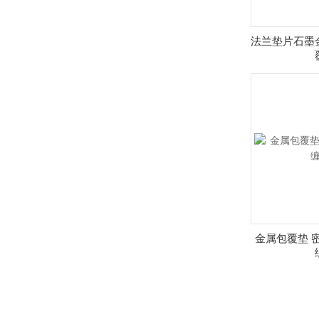
法兰垫片石墨
金属包覆垫 