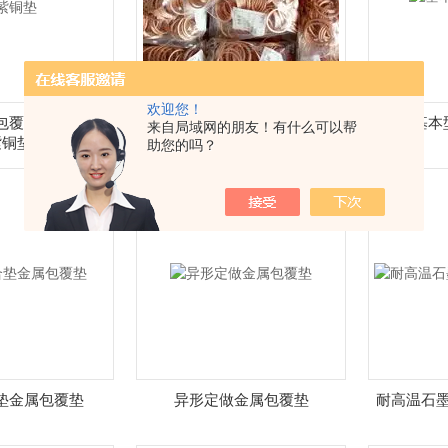
欢迎您！
包覆平垫片基本型
订做纯铜耐高温紫铜包覆垫片
基本
来自局域网的朋友！有什么可以帮
紫铜垫
助您的吗？
垫金属包覆垫
异形定做金属包覆垫
耐高温石