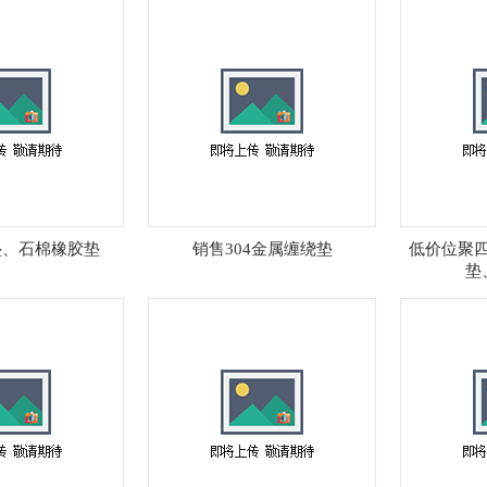
垫、石棉橡胶垫
销售304金属缠绕垫
低价位聚
垫