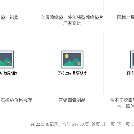
铜垫、铝垫
金属缠绕垫、外加强型缠绕垫片
国标金
厂家直供
、石棉垫价格合理
直销四氟制品
带不干胶四
带、膨
共 2215 条记录，当前 64 / 80 页
首页
上一页
下一页