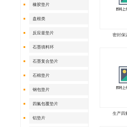
橡胶垫片
盘根类
反应釜垫片
密封保
石墨填料环
石墨复合垫片
石棉垫片
钢包垫片
四氟包覆垫片
生产四
铝垫片