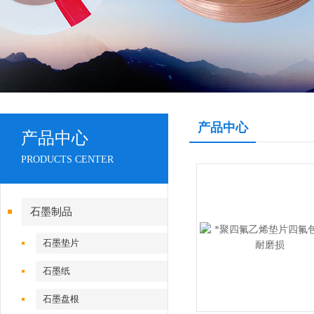
产品中心
产品中心
PRODUCTS CENTER
石墨制品
石墨垫片
石墨纸
石墨盘根