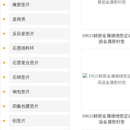
橡胶垫片
盘根类
反应釜垫片
DN25精密金属缠绕垫定
损金属密封垫
石墨填料环
石墨复合垫片
石棉垫片
钢包垫片
四氟包覆垫片
DN25精密金属缠绕垫定
铝垫片
温金属密封垫