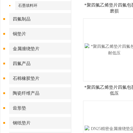
*聚四氟乙烯垫片四氟包
石墨填料环
磨损
四氟制品
铜垫片
金属缠绕垫片
四氟产品
石棉橡胶垫片
*聚四氟乙烯垫片四氟包
陶瓷纤维产品
低压
齿形垫
钢纸垫片